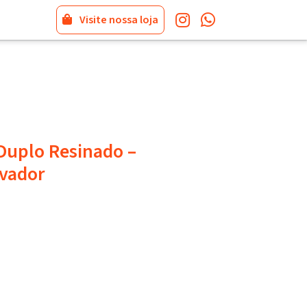
Visite nossa loja
Duplo Resinado –
vador