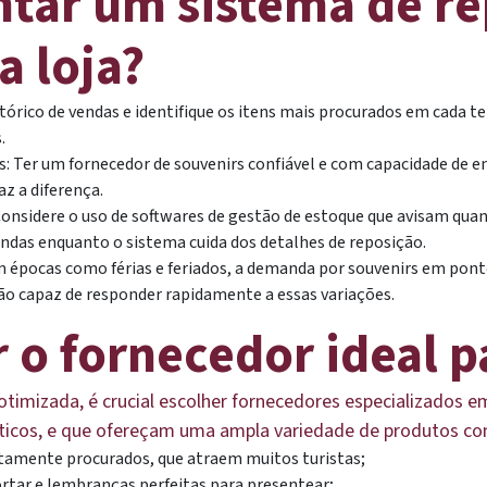
ar um sistema de re
a loja?
tórico de vendas e identifique os itens mais procurados em cada t
.
: Ter um fornecedor de souvenirs confiável e com capacidade de en
z a diferença.
sidere o uso de softwares de gestão de estoque que avisam quand
ndas enquanto o sistema cuida dos detalhes de reposição.
m épocas como férias e feriados, a demanda por souvenirs em pon
ão capaz de responder rapidamente a essas variações.
o fornecedor ideal p
timizada, é crucial escolher fornecedores especializados e
ísticos, e que ofereçam uma ampla variedade de produtos c
ltamente procurados, que atraem muitos turistas;
ortar e lembranças perfeitas para presentear;