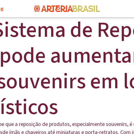
og
istema de Rep
 pode aumentar
souvenirs em l
ísticos
abe que a reposição de produtos, especialmente souvenirs, é
 ímãs e chaveiros até miniaturas e porta-retratos. Com iss