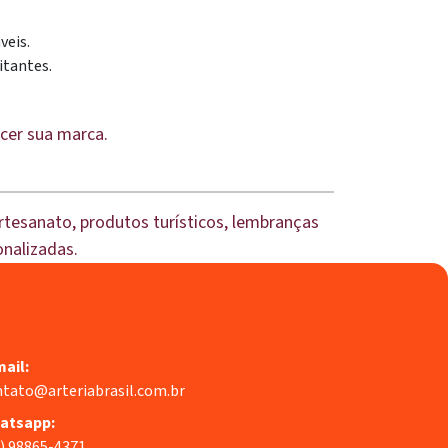
veis.
itantes.
ecer sua marca.
artesanato, produtos turísticos, lembranças
onalizadas.
ail:
ntato@arteriabrasil.com.br
atsapp:
) 98865-4371