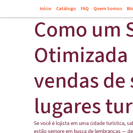
Início
Catálogo
FAQ
Quem Somos
Bl
Como um S
Otimizada
vendas de 
lugares tur
Se você é lojista em uma cidade turística, s
estão sempre em busca de lembranças — desde