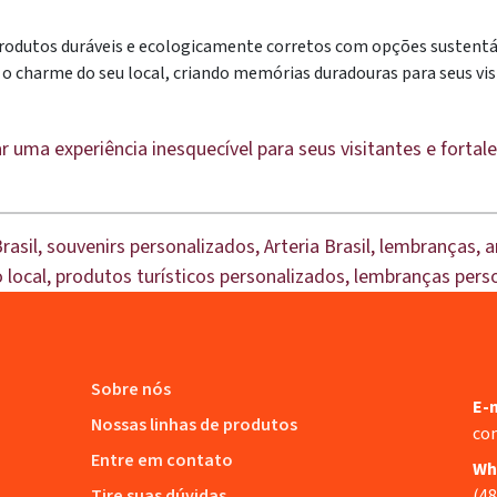
odutos duráveis e ecologicamente corretos com opções sustentá
 o charme do seu local, criando memórias duradouras para seus vis
uma experiência inesquecível para seus visitantes e fortal
rasil, souvenirs personalizados, Arteria Brasil, lembranças, 
 local, produtos turísticos personalizados, lembranças pers
Sobre nós
E-m
Nossas linhas de produtos
co
Entre em contato
Wh
Tire suas dúvidas
(48